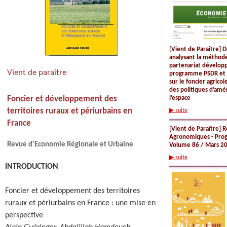
[Vient de Paraître]
D
analysant la méthod
partenariat développ
Vient de paraître
programme PSDR et
sur le foncier agrico
des politiques d’am
Foncier et développement des
l’espace
territoires ruraux et périurbains en
▶ suite
France
[Vient de Paraître] 
Agronomiques - Pro
Revue d'Economie Régionale et Urbaine
Volume 86 / Mars 2
▶ suite
INTRODUCTION
Foncier et développement des territoires
ruraux et périurbains en France : une mise en
perspective