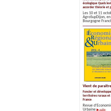
écologique Quels lev
accorder théorie et 
Les 10 et 11 octo
AgroSupDijon, en
Bourgogne Fran
Vient de paraîtr
Foncier et développ
territoires ruraux et
France
Revue d'Economie
Urbaine
▶ suite