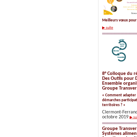
Meilleurs vœux pour
▶ suite
8° Colloque du 
Des Outils pour 
Ensemble organis
Groupe Transver
« Comment adapter e
démarches participat
territoires ? »
Clermont-Ferrand
octobre 2019
▶ su
Groupe Transvers
Systèmes aliment