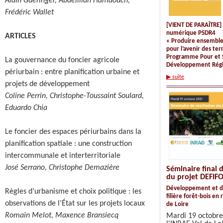
Alain Guéringer, Abdelillah Hamdouch,
Frédéric Wallet
[VIENT DE PARAÎTRE]
numérique PSDR4
ARTICLES
« Produire ensemble
pour l’avenir des terr
Programme Pour et S
La gouvernance du foncier agricole
Développement Régi
périurbain : entre planification urbaine et
▶ suite
projets de développement
Coline Perrin, Christophe-Toussaint Soulard,
Eduardo Chia
Le foncier des espaces périurbains dans la
planification spatiale : une construction
intercommunale et interterritoriale
José Serrano, Christophe Demazière
Séminaire final d
du projet DEFIF
Développement et du
Règles d’urbanisme et choix politique : les
filière forêt-bois en
observations de l’État sur les projets locaux
de Loire
Romain Melot, Maxence Bransiecq
Mardi 19 octobre 