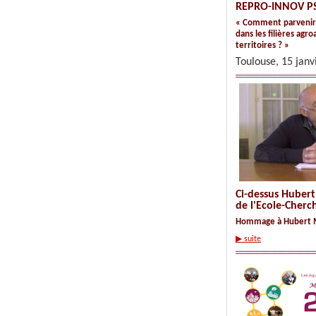
REPRO-INNOV PS
« Comment parvenir 
dans les filières agro
territoires ? »
Toulouse, 15 jan
Ci-dessus Huber
de l'Ecole-Cher
Hommage à Hubert 
▶ suite