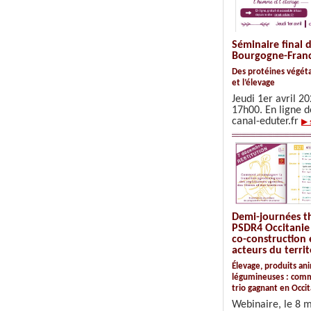
Séminaire final
Bourgogne-Fran
Des protéines végét
et l’élevage
Jeudi 1er avril 2
17h00. En ligne de
canal-eduter.fr
▶ 
Demi-journées t
PSDR4 Occitanie 
co-construction 
acteurs du territ
Élevage, produits an
légumineuses : comm
trio gagnant en Occit
Webinaire, le 8 