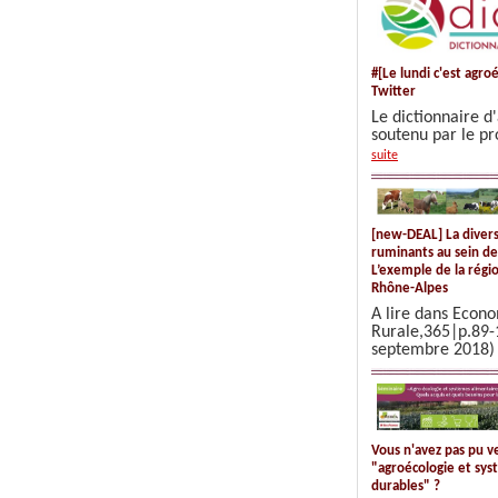
#[Le lundi c'est agro
Twitter
Le dictionnaire d
soutenu par le pr
suite
[new-DEAL] La divers
ruminants au sein des
L’exemple de la régi
Rhône-Alpes
A lire dans Econ
Rurale,365|p.89-1
septembre 2018
Vous n'avez pas pu v
"agroécologie et sys
durables" ?