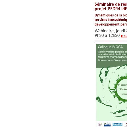
Séminaire de res
projet PSDR4 I
Dynamiques de la bio
services écosystémi
développement péri
Webinaire, jeudi
9h30 à 12h30
▶ su