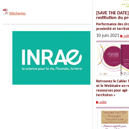
[SAVE THE DATE]
Téléchargez
restitution du p
Performance des circ
proximité et territoi
10 juin 2021
▶ sui
Retrouvez le
Cahier 
et le
Webinaire en r
ressources pour agir 
territoires »
▶ suite