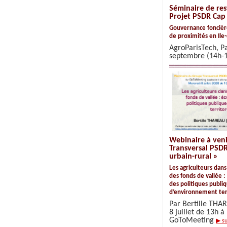
Séminaire de res
Projet PSDR Cap
Gouvernance foncière
de proximités en Ile
AgroParisTech, Pa
septembre (14h-
Webinaire à ven
Transversal PSDR
urbain-rural »
Les agriculteurs dans
des fonds de vallée :
des politiques publi
d’environnement terr
Par Bertille THA
8 juillet de 13h à
GoToMeeting
▶ su