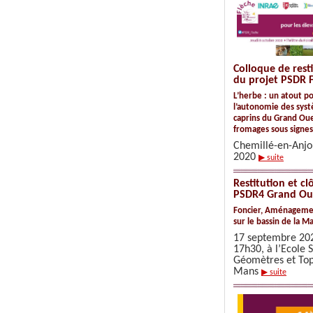
Colloque de resti
du projet PSDR 
L’herbe : un atout p
l’autonomie des sys
caprins du Grand Oue
fromages sous signes
Chemillé-en-Anjo
2020
▶ suite
Restitution et cl
PSDR4 Grand Ou
Foncier, Aménagemen
sur le bassin de la M
17 septembre 20
17h30, à l’Ecole 
Géomètres et To
Mans
▶ suite