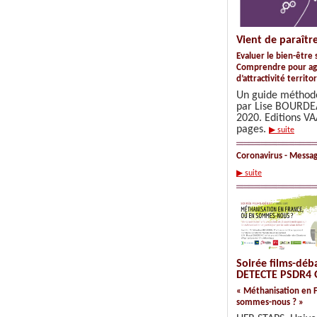
Vient de paraîtr
Evaluer le bien-être s
Comprendre pour agir
d’attractivité territo
Un guide méthodo
par Lise BOURDE
2020. Editions VA
pages.
▶ suite
Coronavirus - Messag
▶ suite
Soirée films-déb
DETECTE PSDR4 
« Méthanisation en F
sommes-nous ? »