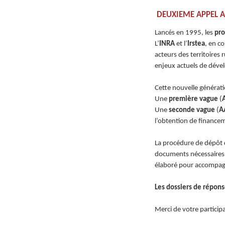
DEUXIEME APPEL A
Lancés en 1995, les
pr
L’
INRA
et l’
Irstea
, en c
acteurs des territoires
enjeux actuels de dévelo
Cette nouvelle générat
Une
première vague
(
Une
seconde vague
(
A
l’obtention de finance
La procédure de dépôt d
documents nécessaires 
élaboré pour accompag
Les dossiers de répon
Merci de votre particip