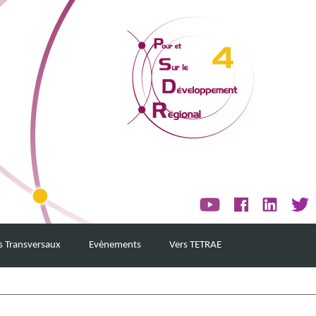
s Transversaux
Evènements
Vers TETRAE