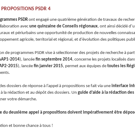
 PROPOSITIONS PSDR 4
ogrammes PSDR
ont engagé une quatrième génération de travaux de recherc
ollaboration avec
une quinzaine de Conseils régionaux
, ont ainsi décidé d’
 ruraux et périurbains une opportunité de production de nouvelles connaissa
ppement agricole, territorial et régional, et d’évolution des politiques publ
ion de programmes PSDR vise à sélectionner des projets de recherche à part
AAP1-2014
), lancée
fin septembre 2014
, concerne les projets localisés dan
AP2-2015
), lancée
fin janvier 2015
, permet aux équipes de
toutes les Rég
ments.
es dossiers de réponse à l’appel à propositions se fait via une
interface In
à la rédaction et au dépôt des dossiers. Un
guide d’aide à la rédaction des
ner votre démarche.
se du deuxième appel à propositions doivent impérativement être dépos
ation et bonne chance à tous !